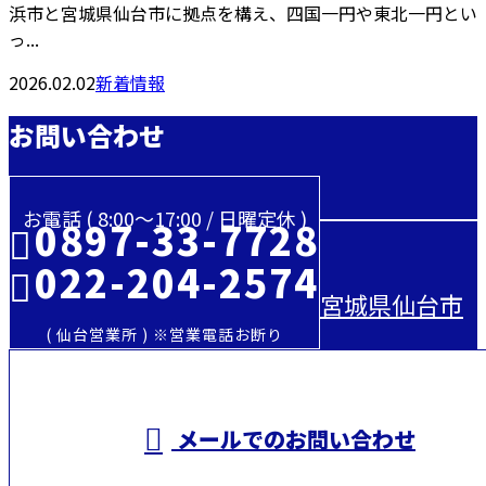
浜市と宮城県仙台市に拠点を構え、四国一円や東北一円とい
っ...
2026.02.02
新着情報
お問い合わせ
お電話 ( 8:00～17:00 / 日曜定休 )
0897-33-7728
022-204-2574
宮城県仙台市
( 仙台営業所 ) ※営業電話お断り
メールでのお問い合わせ