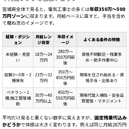
宮城県全体で見ると、電気工事士の多くは
年収350万〜500
万円ゾーン
に収まります。月給ベースに直すと、手当を含め
て概ね次のイメージです。
経験・ポジシ
月給レン
年収イメ
よくある条件の特徴
ョン
ジ目安
ージ
280万〜
未経験・見習
18万〜24
資格不問歓迎・残業多
350万円前
い
万円
め・助手作業中心
後
350万〜
経験3〜5年・2
23万〜32
現場を任され始める・資
450万円前
種保有
万円
格手当・出張あり
後
ベテラン・1
450万〜
30万〜40
現場代理人補佐・安全品
種/施工管理補
550万円前
万円以上
質管理・マネジメント
助
後
平均だけ見ると悪くない数字に見えますが、
固定残業代込み
かどうか
で体感は大きく変わります。例えば同じ月給28万円