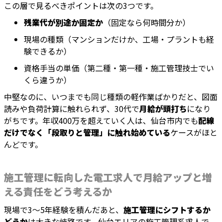
この層で見るべきポイントは次の3つです。
残業代が別途か固定か
（固定なら何時間分か）
現場の種類（マンションだけか、工場・プラントも経
験できるか）
資格手当の単価（第二種・第一種・施工管理技士でい
くら違うか）
中堅なのに、いつまでも同じ種類の軽作業ばかりだと、図面
読みや負荷計算に触れられず、30代で
月給が頭打ち
になり
がちです。年収400万を超えていく人は、仙台市内でも
配線
だけでなく「段取りと管理」に触れ始めている
ケースがほと
んどです。
施工管理に転向した電工求人で月給アップと増
える責任をどう考えるか
現場で3〜5年経験を積んだあと、
施工管理にシフトするか
どうか
は大きな岐路です。仙台エリアの施工管理系求人で