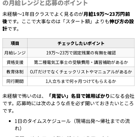
の月給レンジと応募のポイント
未経験〜1年目クラスでよく見るのが
月給19万〜23万円前
後
です。ここで大事なのは「スタート額」よりも
伸び方の設
計
です。
項目
チェックしたいポイント
月給レンジ
19万〜23万で固定残業の有無を確認
資格支援
第二種電気工事士の受験費用・講習補助があるか
教育体制
OJTだけでなくチェックリストやマニュアルがあるか
同行期間
1人立ちまで何ヶ月つけてもらえるか
未経験で怖いのは、
「見習い」名目で雑用ばかり
になる会社
です。応募時には次のような点を必ず聞いておきたいところ
です。
1日のタイムスケジュール（現場出発〜帰社までの流
れ）