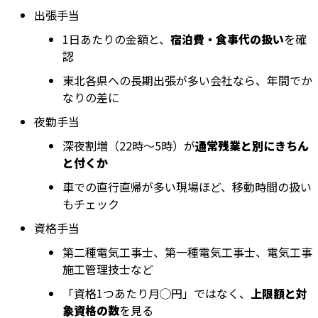
出張手当
1日あたりの金額と、
宿泊費・食事代の扱い
を確
認
東北各県への長期出張が多い会社なら、年間でか
なりの差に
夜勤手当
深夜割増（22時〜5時）が
通常残業と別にきちん
と付くか
車での直行直帰が多い現場ほど、移動時間の扱い
もチェック
資格手当
第二種電気工事士、第一種電気工事士、電気工事
施工管理技士など
「資格1つあたり月◯円」ではなく、
上限額と対
象資格の数
を見る