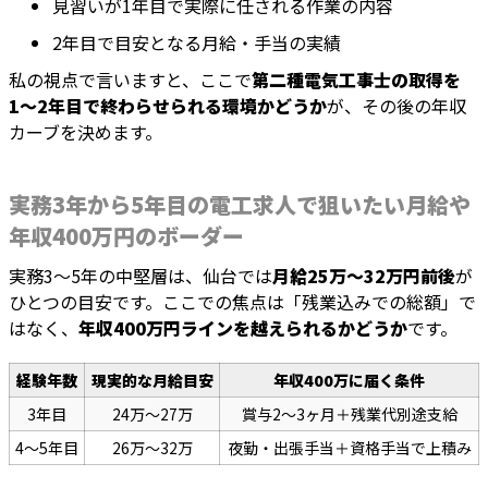
見習いが1年目で実際に任される作業の内容
2年目で目安となる月給・手当の実績
私の視点で言いますと、ここで
第二種電気工事士の取得を
1〜2年目で終わらせられる環境かどうか
が、その後の年収
カーブを決めます。
実務3年から5年目の電工求人で狙いたい月給や
年収400万円のボーダー
実務3〜5年の中堅層は、仙台では
月給25万〜32万円前後
が
ひとつの目安です。ここでの焦点は「残業込みでの総額」で
はなく、
年収400万円ラインを越えられるかどうか
です。
経験年数
現実的な月給目安
年収400万に届く条件
3年目
24万〜27万
賞与2〜3ヶ月＋残業代別途支給
4〜5年目
26万〜32万
夜勤・出張手当＋資格手当で上積み