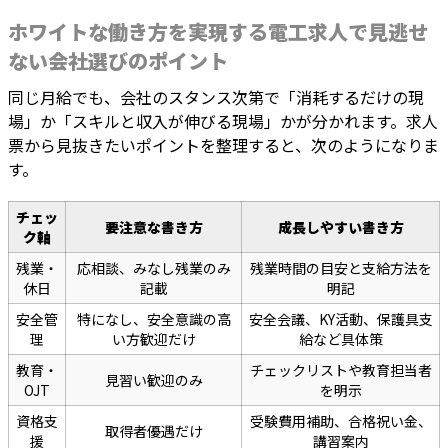
ホワイトな働き方を実現する電工求人で見逃せ
ない会社選びのポイント
同じ月給でも、会社のスタンス次第で「消耗するだけの現
場」か「スキルと収入が伸びる現場」かが分かれます。求人
票から見抜きたいポイントを整理すると、次のようになりま
す。
チェッ
要注意な書き方
成長しやすい書き方
ク軸
残業・
応相談、みなし残業のみ
残業時間の目安と支給方法を
休日
記載
明記
安全管
特になし、安全意識の高
安全会議、KY活動、保護具支
理
い方歓迎だけ
給など具体策
教育・
チェックリストや教育担当者
見習い歓迎のみ
OJT
を明示
資格支
受験費用補助、合格祝い金、
取得者優遇だけ
援
講習案内