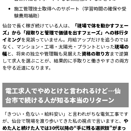
施工管理技士取得へのサポート（学習時間の確保や受
験費用補助）
仙台で長く稼ぎ続けている人は、
「現場で体を動かすフェー
ズ」から「段取りと管理で価値を出すフェーズ」への移行タ
イミング
を見誤っていません。月給アップだけを追うのでは
なく、マンション・工場・太陽光・プラントといった
現場の
幅
と、将来の独立や管理職も見据えた
資格の取り方
まで逆算
して求人を選ぶことが、結果的に手取りと働きやすさの両方
を守る近道になります。
電工求人でやめとけと言われるけど…仙
台市で続ける人が知る本当のリターン
「きつい・危ない・給料安い」と言われがちな電気工事です
が、仙台で現場を渡り歩いてきた私の視点で言いますと、
や
めた人と続けた人では30代以降の“手に残る選択肢”がまっ