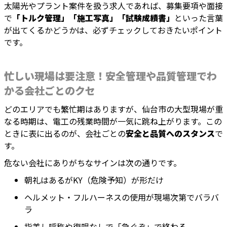
太陽光やプラント案件を扱う求人であれば、募集要項や面接
で
「トルク管理」「施工写真」「試験成績書」
といった言葉
が出てくるかどうかは、必ずチェックしておきたいポイント
です。
忙しい現場は要注意！安全管理や品質管理でわ
かる会社ごとのクセ
どのエリアでも繁忙期はありますが、仙台市の大型現場が重
なる時期は、電工の残業時間が一気に跳ね上がります。この
ときに表に出るのが、会社ごとの
安全と品質へのスタンス
で
す。
危ない会社にありがちなサインは次の通りです。
朝礼はあるがKY（危険予知）が形だけ
ヘルメット・フルハーネスの使用が現場次第でバラバ
ラ
指差し呼称や復唱なしで「急ぐぞ」で終わる