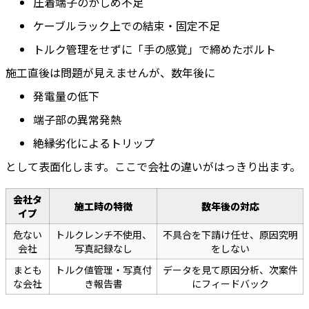
圧着端子のかしめ不足
ケーブルラック上での結束・固定不足
トルク管理をせずに「手の感覚」で締めたボルト
施工直後は問題が見えませんが、数年後に
発電量の低下
端子部の異常発熱
絶縁劣化によるトリップ
として表面化します。ここで会社の違いがはっきり出ます。
会社タ
施工時の特徴
数年後の対応
イプ
危ない
トルクレンチ不使用、
不具合を下請け任せ、原因究明
会社
写真記録なし
をしない
まとも
トルク値管理・写真付
データを見て原因分析、次案件
な会社
き報告書
にフィードバック