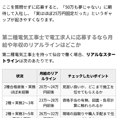
ここを質問せずに応募すると、「50万も夢じゃない」に期
待して入社し、「実はほぼ25万円固定だった」というギャ
ップが起きやすくなります。
第二種電気工事士で電工求人に応募するなら月
給や年収のリアルラインはどこか
第二種電気工事士を持って仙台で働く場合、
リアルなスター
トライン
は次のあたりです。
月給のリア
状況
チェックしたいポイント
ルライン
2種合格直後・実務
20万〜24万
見習い扱いか、どこまで施工を
ほぼ未経験
円前後
任せてもらえるか
23万〜28万
資格手当の有無、図面・負荷計
2種＋実務2〜3年
円前後
算に触れられるか
2種＋実務3〜5年
26万〜32万
現場の段取りや職人手配まで任