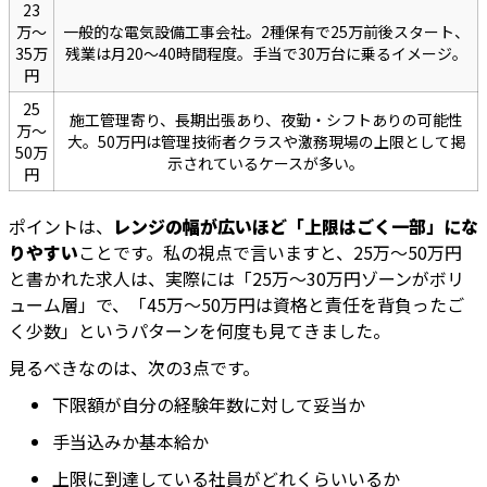
23
万〜
一般的な電気設備工事会社。2種保有で25万前後スタート、
35万
残業は月20〜40時間程度。手当で30万台に乗るイメージ。
円
25
施工管理寄り、長期出張あり、夜勤・シフトありの可能性
万〜
大。50万円は管理技術者クラスや激務現場の上限として掲
50万
示されているケースが多い。
円
ポイントは、
レンジの幅が広いほど「上限はごく一部」にな
りやすい
ことです。私の視点で言いますと、25万〜50万円
と書かれた求人は、実際には「25万〜30万円ゾーンがボリ
ューム層」で、「45万〜50万円は資格と責任を背負ったご
く少数」というパターンを何度も見てきました。
見るべきなのは、次の3点です。
下限額が自分の経験年数に対して妥当か
手当込みか基本給か
上限に到達している社員がどれくらいいるか