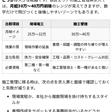
は、
月給30万〜40万円前後
のレンジが見えてきますが、数
字だけで飛びつくと後悔しやすいゾーンでもあります。
比較項目
現場電工
施工管理
月給イメ
25万〜32万
30万〜40万
ージ
書類・図面・調整の持ち帰りが増え
残業の質
現場作業の延長
やすい
主な負担
体力・安全確保
工程・品質・コスト・クレーム対応
第二種・第一種
必要資格
施工管理技士・第一種があると強い
など
施工管理に移る時は、次の点を求人票と面接で確認しておく
と失敗が減ります。
現場常駐か、本社から複数現場を掛け持ちするスタイ
ルか
書類作成をサポートする事務担当がいるかどうか