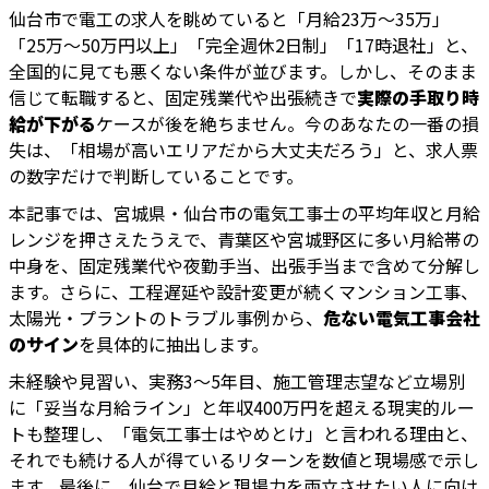
仙台市で電工の求人を眺めていると「月給23万〜35万」
「25万〜50万円以上」「完全週休2日制」「17時退社」と、
全国的に見ても悪くない条件が並びます。しかし、そのまま
信じて転職すると、固定残業代や出張続きで
実際の手取り時
給が下がる
ケースが後を絶ちません。今のあなたの一番の損
失は、「相場が高いエリアだから大丈夫だろう」と、求人票
の数字だけで判断していることです。
本記事では、宮城県・仙台市の電気工事士の平均年収と月給
レンジを押さえたうえで、青葉区や宮城野区に多い月給帯の
中身を、固定残業代や夜勤手当、出張手当まで含めて分解し
ます。さらに、工程遅延や設計変更が続くマンション工事、
太陽光・プラントのトラブル事例から、
危ない電気工事会社
のサイン
を具体的に抽出します。
未経験や見習い、実務3〜5年目、施工管理志望など立場別
に「妥当な月給ライン」と年収400万円を超える現実的ルー
トも整理し、「電気工事士はやめとけ」と言われる理由と、
それでも続ける人が得ているリターンを数値と現場感で示し
ます。最後に、仙台で月給と現場力を両立させたい人に向け