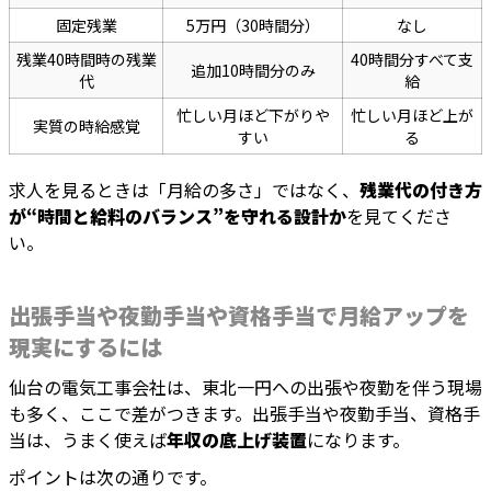
固定残業
5万円（30時間分）
なし
残業40時間時の残業
40時間分すべて支
追加10時間分のみ
代
給
忙しい月ほど下がりや
忙しい月ほど上が
実質の時給感覚
すい
る
求人を見るときは「月給の多さ」ではなく、
残業代の付き方
が“時間と給料のバランス”を守れる設計か
を見てくださ
い。
出張手当や夜勤手当や資格手当で月給アップを
現実にするには
仙台の電気工事会社は、東北一円への出張や夜勤を伴う現場
も多く、ここで差がつきます。出張手当や夜勤手当、資格手
当は、うまく使えば
年収の底上げ装置
になります。
ポイントは次の通りです。