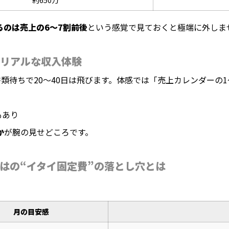
約650万
るのは売上の6〜7割前後
という感覚で見ておくと極端に外しま
リアルな収入体験
類待ちで20〜40日は飛びます。体感では「売上カレンダーの
もあり
か
が腕の見せどころです。
はの“イタイ固定費”の落とし穴とは
月の目安感