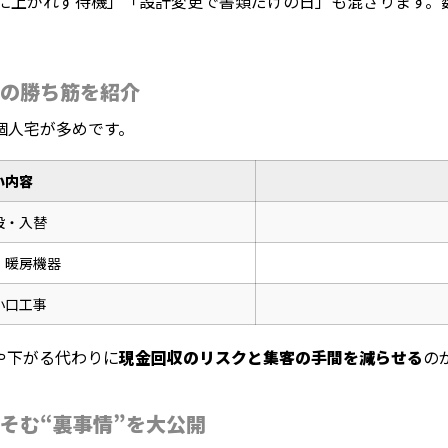
ナに上がれず待機」「設計変更で書類だけの日」も混ざります。
の勝ち筋を紹介
個人宅が多めです。
い内容
設・入替
・暖房機器
小口工事
や下がる代わりに
現金回収のリスクと集客の手間を減らせる
の
そむ“裏事情”を大公開