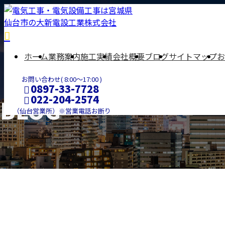
ホーム
業務案内
施工実績
会社概要
ブログ
サイトマップ
お
お問い合わせ( 8:00～17:00 )
0897-33-7728
022-204-2574
BLOG
（仙台営業所）※営業電話お断り
メールフォーム