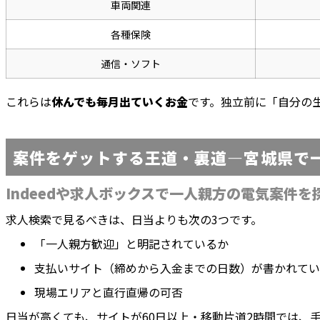
車両関連
各種保険
通信・ソフト
これらは
休んでも毎月出ていくお金
です。独立前に「自分の
案件をゲットする王道・裏道—宮城県で
Indeedや求人ボックスで一人親方の電気案件
求人検索で見るべきは、日当よりも次の3つです。
「一人親方歓迎」と明記されているか
支払いサイト（締めから入金までの日数）が書かれてい
現場エリアと直行直帰の可否
日当が高くても、サイトが60日以上・移動片道2時間では、