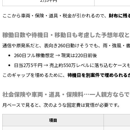
2万5千円
ここから車両・保険・道具・税金が引かれるので、
財布に残
稼働日数や待機日・移動日も考慮した予想年収と
通信や原発系だと、表向き260日動けそうでも、雨・強風・書
260日フル稼働想定 → 現実は220日前後
日当2万5千円 → 売上約550万レベルに落ち込むケース
このギャップを埋めるために、
待機日を別案件で埋められる
社会保険や車両・道具・保険料…一人親方ならで
月ベースで見ると、次のような固定費は覚悟が必要です。
項目