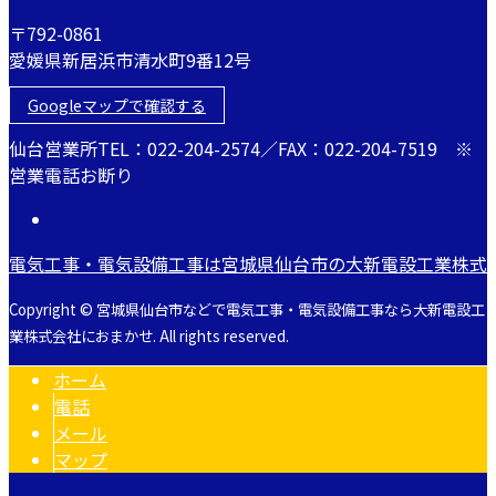
〒792-0861
愛媛県新居浜市清水町9番12号
Googleマップで確認する
仙台営業所TEL：022-204-2574／FAX：022-204-7519 ※
営業電話お断り
電気工事・電気設備工事は宮城県仙台市の大新電設工業株式
Copyright © 宮城県仙台市などで電気工事・電気設備工事なら大新電設工
業株式会社におまかせ. All rights reserved.
ホーム
電話
メール
マップ