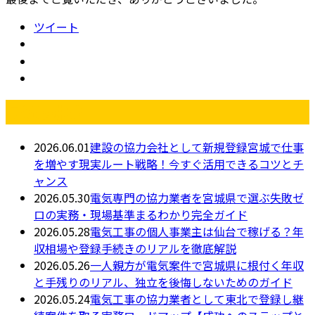
ツイート
最近の投稿
2026.06.01
建設の協力会社として新規登録宮城で仕事
を増やす現実ルート戦略！今すぐ活用できるコツとチ
ャンス
2026.05.30
電気専門の協力業者を宮城県で選ぶ失敗ゼ
ロの実務・現場基準まるわかり完全ガイド
2026.05.28
電気工事の個人事業主は仙台で稼げる？年
収相場や登録手続きのリアルを徹底解説
2026.05.26
一人親方が電気案件で宮城県に根付く年収
と手残りのリアル、独立を後悔しないためのガイド
2026.05.24
電気工事の協力業者として東北で登録し継