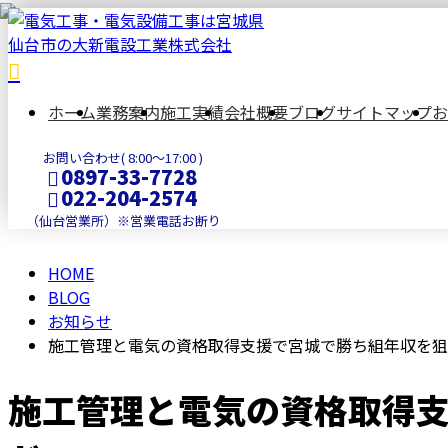
BLOG
ホーム
業務案内
施工実績
会社概要
ブログ
サイトマップ
お
お問い合わせ( 8:00～17:00 )
0897-33-7728
022-204-2574
（仙台営業所）※営業電話お断り
HOME
メールフォーム
BLOG
お知らせ
施工管理と電気の資格取得支援で宮城で勝ち組年収を狙
施工管理と電気の資格取得