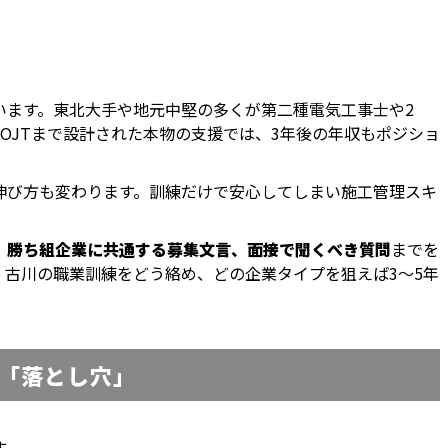
います。東北大手や地元中堅の多くが第二種電気工事士や2
OJTまで設計された本物の支援では、3年後の年収もポジショ
伸び方も変わります。訓練だけで安心してしまい施工管理スキ
、勝ち組企業に共通する募集文言、面接で聞くべき質問
までを
古川の職業訓練をどう絡め、どの企業タイプを狙えば3〜5年
「落とし穴」
す。