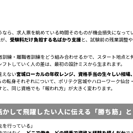
うなら、求人票を眺めている時間そのものが機会損失になって
すが、
受験料だけ負担する名ばかり支援
と、試験前の残業調整や
者訓練・離職者訓練をどう組み合わせるかで、スタート地点と
シフトしていく人の差は、最初の設計ミスから生まれます。
見えない
宮城ローカルの年収レンジ、資格手当の生々しい相場
らの転身それぞれについて、ポリテク宮城やハローワーク仙台・
すと、同じ資格でも「報われ方」が大きく変わります。
活かして飛躍したい人に伝える「勝ち筋」と
先を行っている」
能ではなく、
どこで働き、どの順番で資格と経験を積んだか
で