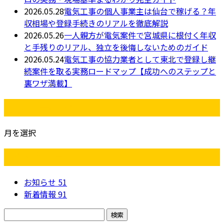
2026.05.28
電気工事の個人事業主は仙台で稼げる？年
収相場や登録手続きのリアルを徹底解説
2026.05.26
一人親方が電気案件で宮城県に根付く年収
と手残りのリアル、独立を後悔しないためのガイド
2026.05.24
電気工事の協力業者として東北で登録し継
続案件を取る実務ロードマップ【成功へのステップと
裏ワザ満載】
月別アーカイブ
月を選択
カテゴリー
お知らせ
51
新着情報
91