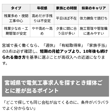
タイプ
年収感
家族との時間
将来のキャリア
残業多め・夜間
高めだが手残
平日ほぼ不在
体力勝負で頭打ち
工事中心
りは不安定
残業少なめ・工
やや高め〜高
夕食に間に合
施工管理や管理職
期管理が安定
め
う日が多い
に進みやすい
宮城で長く働くなら、「週休」「有給取得率」「家族手当」
の3点は必ず確認し、
短期の月給アップより、10年後も続け
られる働き方
を基準に選ぶことが高収入への近道になりま
す。
宮城県で電気工事求人を探すとき媒体ご
とに差が出るポイント
「どこで探しても同じ会社が出てくるのに、条件がバラバラ
でよく分からない」