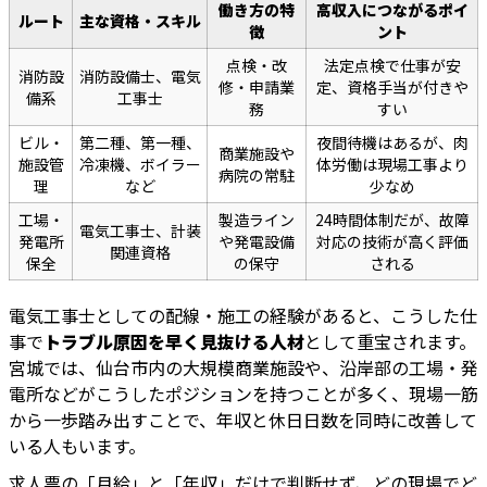
働き方の特
高収入につながるポイ
ルート
主な資格・スキル
徴
ント
点検・改
法定点検で仕事が安
消防設
消防設備士、電気
修・申請業
定、資格手当が付きや
備系
工事士
務
すい
ビル・
第二種、第一種、
夜間待機はあるが、肉
商業施設や
施設管
冷凍機、ボイラー
体労働は現場工事より
病院の常駐
理
など
少なめ
工場・
製造ライン
24時間体制だが、故障
電気工事士、計装
発電所
や発電設備
対応の技術が高く評価
関連資格
保全
の保守
される
電気工事士としての配線・施工の経験があると、こうした仕
事で
トラブル原因を早く見抜ける人材
として重宝されます。
宮城では、仙台市内の大規模商業施設や、沿岸部の工場・発
電所などがこうしたポジションを持つことが多く、現場一筋
から一歩踏み出すことで、年収と休日日数を同時に改善して
いる人もいます。
求人票の「月給」と「年収」だけで判断せず、どの現場でど