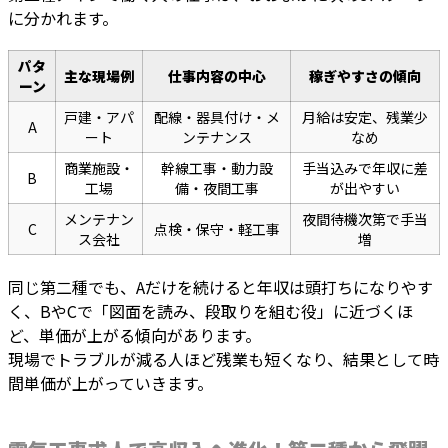
に分かれます。
パタ
主な現場例
仕事内容の中心
稼ぎやすさの傾向
ーン
戸建・アパ
配線・器具付け・メ
月給は安定、残業少
A
ート
ンテナンス
なめ
商業施設・
幹線工事・動力設
手当込みで年収に差
B
工場
備・夜間工事
が出やすい
メンテナン
夜間待機次第で手当
C
点検・保守・軽工事
ス会社
増
同じ第二種でも、Aだけを続けると年収は頭打ちになりやす
く、BやCで「図面を読み、段取りを組む役」に近づくほ
ど、単価が上がる傾向があります。
現場でトラブルが減る人ほど残業も短くなり、結果として時
間単価が上がっていきます。