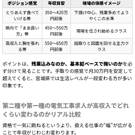
ポジション感覚
年収目安
現場の体感イメージ
とりあえず食べて
350〜420万
下請け中心、残業多めでよう
いける帯
円前後
やくこの水準
県内で「まあ良い
450〜550万
現場を任され始めるクラス
方」帯
円前後
高収入と胸を張れ
550〜650万
段取りと図面を回せる主力ク
る帯
円前後
ラス
ポイントは、
残業込みなのか、基本給ベースで強いのか
を必
ず分けて見ることです。手取りの感覚で月30万円を安定して
超えてくると、宮城県では生活レベルが一段変わる方が多い
印象です。
第二種や第一種の電気工事求人が高収入でどれ
くらい変わるのかリアル比較
資格で一気に跳ねるというより、扱える仕事の“幅”が広がる
ことで年収がじわじわ変わります。