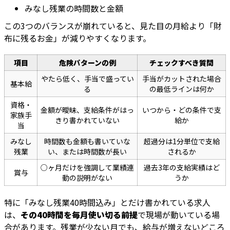
みなし残業の時間数と金額
この3つのバランスが崩れていると、見た目の月給より「財
布に残るお金」が減りやすくなります。
項目
危険パターンの例
チェックすべき質問
やたら低く、手当で盛ってい
手当がカットされた場合
基本給
る
の最低ラインは何か
資格・
金額が曖昧、支給条件がはっ
いつから・どの条件で支
家族手
きり書かれていない
給か
当
みなし
時間数も金額も書いていな
超過分は1分単位で支給
残業
い、または時間数が長い
されるか
○ヶ月だけを強調して業績連
過去3年の支給実績はど
賞与
動の説明がない
うか
特に「みなし残業40時間込み」とだけ書かれている求人
は、
その40時間を毎月使い切る前提
で現場が動いている場
合があります。残業が少ない月でも、給与が増えないどころ