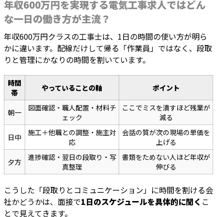
年収600万円を実現する電気工事求人ではどん
な一日の働き方が主流？
年収600万円クラスの工事士は、1日の時間の使い方が明ら
かに違います。配線だけして帰る「作業員」ではなく、段取
りと管理にかなりの時間を割いています。
時間
やっていることの軸
ポイント
帯
図面確認・職人配置・材料チ
ここでミスを潰すほど残業が
朝一
ェック
減る
施工＋他職との調整・施主対
会話の質が次の現場の単価を
日中
応
上げる
進捗確認・翌日の段取り・写
書類をためない人ほど年収が
夕方
真整理
伸びる
こうした「段取りとコミュニケーション」に時間を割ける会
社かどうかは、面接で
1日のスケジュールを具体的に聞く
こ
とで見えてきます。