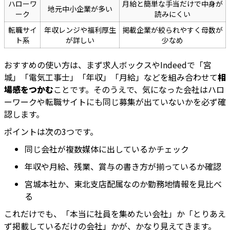
ハローワ
月給と簡単な手当だけで中身が
地元中小企業が多い
ーク
読みにくい
転職サイ
年収レンジや福利厚生
掲載企業が絞られやすく母数が
ト系
が詳しい
少なめ
おすすめの使い方は、まず求人ボックスやIndeedで「宮
城」「電気工事士」「年収」「月給」などを組み合わせて
相
場感をつかむ
ことです。そのうえで、気になった会社はハロ
ーワークや転職サイトにも同じ募集が出ていないかを必ず確
認します。
ポイントは次の3つです。
同じ会社が複数媒体に出しているかチェック
年収や月給、残業、賞与の書き方が揃っているか確認
宮城本社か、東北支店配属なのか勤務地情報を見比べ
る
これだけでも、「本当に社員を集めたい会社」か「とりあえ
ず掲載しているだけの会社」かが、かなり見えてきます。