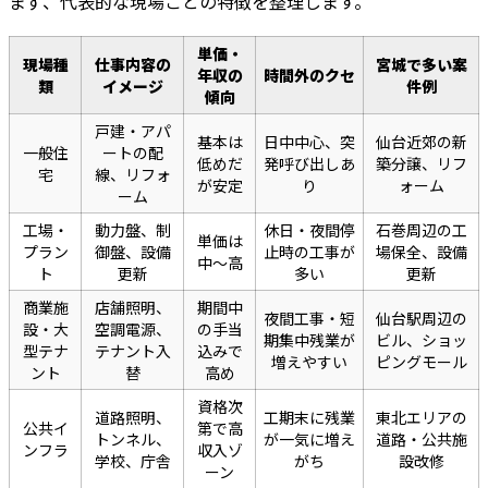
まず、代表的な現場ごとの特徴を整理します。
単価・
現場種
仕事内容の
宮城で多い案
年収の
時間外のクセ
類
イメージ
件例
傾向
戸建・アパ
基本は
日中中心、突
仙台近郊の新
一般住
ートの配
低めだ
発呼び出しあ
築分譲、リフ
宅
線、リフォ
が安定
り
ォーム
ーム
工場・
動力盤、制
休日・夜間停
石巻周辺の工
単価は
プラン
御盤、設備
止時の工事が
場保全、設備
中〜高
ト
更新
多い
更新
商業施
店舗照明、
期間中
夜間工事・短
仙台駅周辺の
設・大
空調電源、
の手当
期集中残業が
ビル、ショッ
型テナ
テナント入
込みで
増えやすい
ピングモール
ント
替
高め
資格次
道路照明、
工期末に残業
東北エリアの
公共イ
第で高
トンネル、
が一気に増え
道路・公共施
ンフラ
収入ゾ
学校、庁舎
がち
設改修
ーン