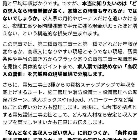
覧と平均年収ばかりです。ですが、
本当に知りたいのは「ど
の求人なら時間単価が高く、家族との時間も守れるか」では
ないでしょうか。
求人票の月給やボーナスだけを追いかける
と、夜間工事や長時間残業で手元に残る現金が思ったほど増
えない、という構造的な損失が生まれます。
この記事では、第二種電気工事士と第一種でどれだけ年収が
変わるか、高収入になりやすい現場とそうでない現場、残業
条件や手当の書き方からブラック寄りの電気工事士転職案件
を見抜く具体的なポイントまで、
求人票では読めない「高収
入の裏側」を宮城県の現場目線で分解します。
さらに、電気工事士2種からの資格ステップアップで年収を
底上げするルート、施工管理や消防設備士・設備管理への転
身パターン、求人ボックスやIndeed、ハローワークなど媒
体ごとの使い分け方も整理します。最後に、仙台市を拠点と
する電気設備工事会社として、どんな人材なら安定と収入ア
ップを両立しやすいかも正直にお伝えします。
「なんとなく高収入っぽい求人」に飛びつくか、「条件の裏