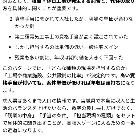
対策として、
夜間・休日工事が発生する割合
と、
代休の取り
方
を具体的に聞くことが重要です。
資格手当に惹かれて入社したが、現場の単価が合わな
かった例
第二種電気工事士の資格手当が高く設定されていた
しかし担当するのは単価の低い一般住宅メイン
残業も多い割に、年収は期待値を大きく下回った
このパターンでは、「どんな種類の現場を担当するのか」
「工場や商業施設、公共設備の比率」が決定的です。
高い資
格手当が付いても、案件単価が低ければ年収は頭打ち
になり
ます。
求人票はあくまで入口の情報です。宮城県で本当に収入と生
活のバランスを上げたいなら、数字の良し悪しだけでなく、
「残業の中身」「手当の条件」「担当現場の種類」をセット
で具体的に聞き出すことが、高収入ゾーンに入るための一番
の近道になります。