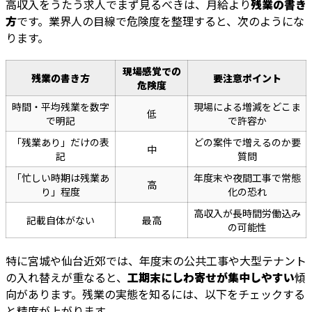
高収入をうたう求人でまず見るべきは、月給より
残業の書き
方
です。業界人の目線で危険度を整理すると、次のようにな
ります。
現場感覚での
残業の書き方
要注意ポイント
危険度
時間・平均残業を数字
現場による増減をどこま
低
で明記
で許容か
「残業あり」だけの表
どの案件で増えるのか要
中
記
質問
「忙しい時期は残業あ
年度末や夜間工事で常態
高
り」程度
化の恐れ
高収入が長時間労働込み
記載自体がない
最高
の可能性
特に宮城や仙台近郊では、年度末の公共工事や大型テナント
の入れ替えが重なると、
工期末にしわ寄せが集中しやすい
傾
向があります。残業の実態を知るには、以下をチェックする
と精度が上がります。